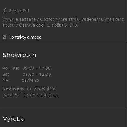
IČ:
27787893
Firma je zapsána v Obchodním rejstříku, vedeném u Krajského
soudu v Ostravě oddíl C, složka
51813
.
Kontakty a mapa
Showroom
Po - Pá:
09.00 - 17.00
So:
09.00 - 12.00
Ne:
zavřeno
Novosady 10, Nový Jičín
(vestibul Krytého bazénu)
Výroba