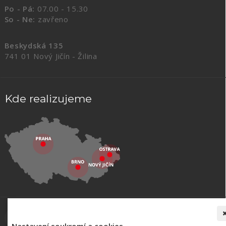
Po - Pá:
07.00 - 15.30
So - Ne:
zavřeno
Beskydská 135
741 01 Nový Jičín - Žilina
Kde realizujeme