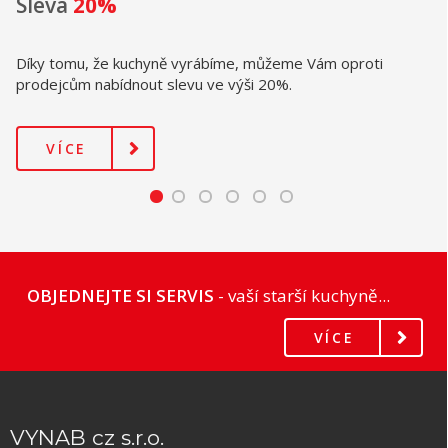
Sleva
20%
Díky tomu, že kuchyně vyrábíme, můžeme Vám oproti
prodejcům nabídnout slevu ve výši 20%.
VÍCE
OBJEDNEJTE SI SERVIS
- vaší starší kuchyně...
VÍCE
VYNAB cz s.r.o.