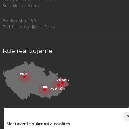
So - Ne:
zavřeno
Beskydská 135
741 01 Nový Jičín - Žilina
Kde realizujeme
Nastavení soukromí a cookies