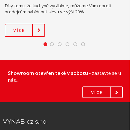
Díky tomu, že kuchyně vyrábíme, můžeme Vám oproti
prodejcům nabídnout slevu ve výši 20%.
VÍCE
Showroom otevřen také v sobotu
- zastavte se u
nás...
VÍCE
VYNAB cz s.r.o.