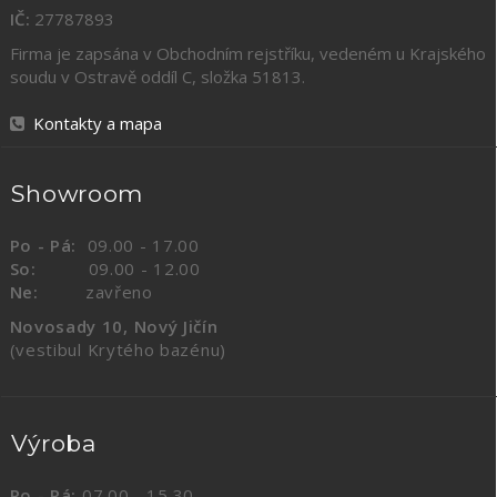
IČ:
27787893
Firma je zapsána v Obchodním rejstříku, vedeném u Krajského
soudu v Ostravě oddíl C, složka
51813
.
Kontakty a mapa
Showroom
Po - Pá:
09.00 - 17.00
So:
09.00 - 12.00
Ne:
zavřeno
Novosady 10, Nový Jičín
(vestibul Krytého bazénu)
Výroba
Po - Pá:
07.00 - 15.30