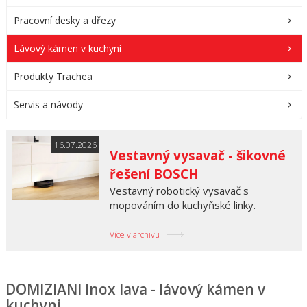
Pracovní desky a dřezy
Lávový kámen v kuchyni
Produkty Trachea
Servis a návody
16.07.2026
Vestavný vysavač - šikovné
řešení BOSCH
Vestavný robotický vysavač s
mopováním do kuchyňské linky.
Více v archivu
DOMIZIANI Inox lava - lávový kámen v
kuchyni