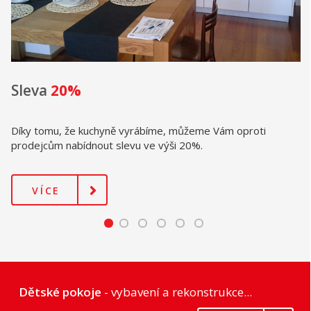
20%
Nejen p
, že kuchyně vyrábíme, můžeme Vám oproti
Plynulá prác
 nabídnout slevu ve výši 20%.
prostoru a 
E
VÍCE
Dětské pokoje
- vybavení a rekonstrukce...