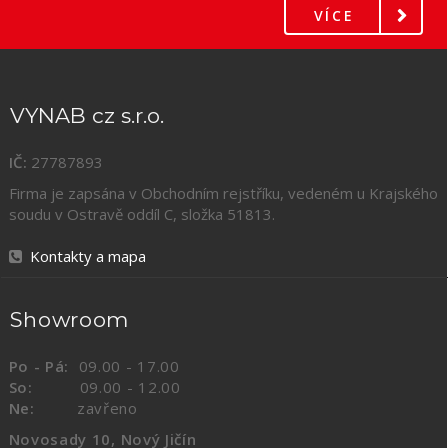
VÍCE
VYNAB cz s.r.o.
IČ:
27787893
Firma je zapsána v Obchodním rejstříku, vedeném u Krajského
soudu v Ostravě oddíl C, složka
51813
.
Kontakty a mapa
Showroom
Po - Pá:
09.00 - 17.00
So:
09.00 - 12.00
Ne:
zavřeno
Novosady 10, Nový Jičín