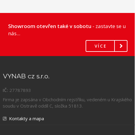
Showroom otevřen také v sobotu
- zastavte se u
nás...
VÍCE
VYNAB cz s.r.o.
IČ:
27787893
Firma je zapsána v Obchodním rejstříku, vedeném u Krajského
soudu v Ostravě oddíl C, složka
51813
.
Kontakty a mapa