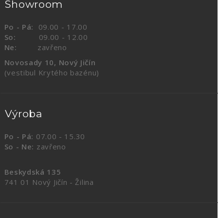
Showroom
Po - Pá:
09.00 - 17.00
So:
09.00 - 12.00
Ne:
zavřeno
Novosady 10, Nový Jičín
(vestibul Krytého bazénu)
Výroba
Po - Pá:
07.00 - 15.30
So - Ne:
zavřeno
Beskydská 135
741 01 Nový Jičín - Žilina