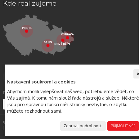
Kde realizujeme
Nastavení soukromí a cookies
Abychom mohli vylepšovat náš web, potřebujeme vědět, co
Registrace k odběru novinek:
Vás zajímá. K tomu nám slouží řada nástrojů a služeb. Některé
jsou pro správnou funkci naší stránky nezbytné, o zbytku
můžete rozhodnout sami.
©
VYNAB - Kuchyně a Interiéry -
realizace
Praha, Brno, Ostrava, Nový
Zobrazit podrobnosti
PŘIJMOUT VŠE
Jičín a okolí |
Nastavení soukromí
| WebDesign Amenit
...za kvalitu Vám ručíme svým dobrým jménem