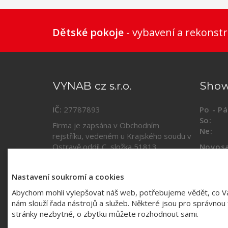
Dětské pokoje
- vybavení a rekonstr
VYNAB cz s.r.o.
Sho
IČ:
27787893
Po - Pá
So:
09
Firma je zapsána v Obchodním
Ne:
za
rejstříku, vedeném u Krajského soudu v
Ostravě oddíl C, složka
51813
.
Novosa
(vestib
Kontakty a mapa
Nastavení soukromí a cookies
Abychom mohli vylepšovat náš web, potřebujeme vědět, co V
nám slouží řada nástrojů a služeb. Některé jsou pro správnou f
stránky nezbytné, o zbytku můžete rozhodnout sami.