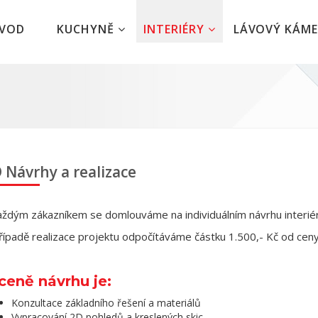
ÚVOD
KUCHYNĚ
INTERIÉRY
LÁVOVÝ KÁM
 Návrhy a realizace
aždým zákazníkem se domlouváme na
individuálním návrhu interi
řípadě realizace projektu odpočítáváme částku 1.500,- Kč od ceny
ceně návrhu je:
Konzultace základního řešení a materiálů
Vypracování 2D pohledů a kreslených skic