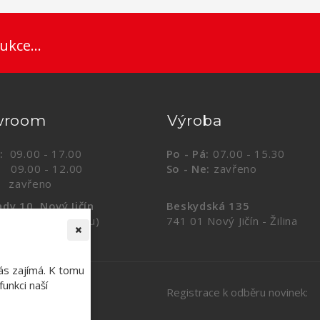
ukce...
wroom
Výroba
:
09.00 - 17.00
Po - Pá:
07.00 - 15.30
.00 - 12.00
So - Ne:
zavřeno
vřeno
dy 10, Nový Jičín
Beskydská 135
ul Krytého bazénu)
741 01 Nový Jičín - Žilina
ás zajímá. K tomu
unkci naší
Registrace k odběru novinek: