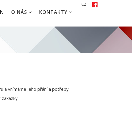
CZ
EN
O NÁS
KONTAKTY
éru a vnímáme jeho přání a potřeby.
 zakázky.