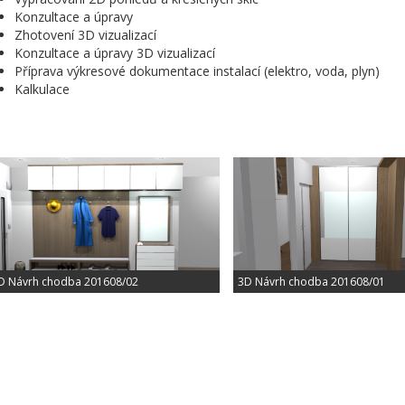
Konzultace a úpravy
Zhotovení 3D vizualizací
Konzultace a úpravy 3D vizualizací
Příprava výkresové dokumentace instalací (elektro, voda, plyn)
Kalkulace
D Návrh chodba 201608/02
3D Návrh chodba 201608/01