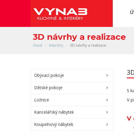
3D návrhy a realizace
Úvod
Interiéry
3D návrhy a realizace
3D
Obývací pokoje
Dětské pokoje
S k
V p
Ložnice
Kancelářský nábytek
V 
Koupelnový nábytek