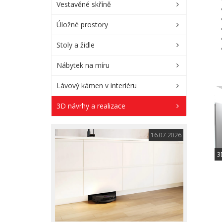
Vestavěné skříně
Úložné prostory
Stoly a židle
Nábytek na míru
Lávový kámen v interiéru
3D návrhy a realizace
16.07.2026
3