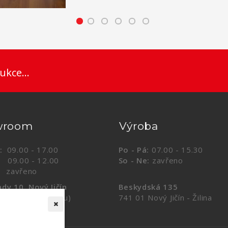
ukce...
wroom
Výroba
:
09.00 - 17.00
Po - Pá:
07.00 - 15.30
.00 - 12.00
So - Ne:
zavřeno
vřeno
dy 10, Nový Jičín
Beskydská 135
ul Krytého bazénu)
741 01 Nový Jičín - Žilina