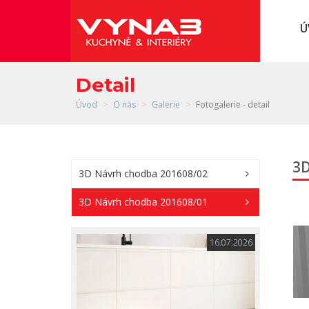
Detail
Úvod
O nás
Galerie
Fotogalerie - detail
3D
3D Návrh chodba 201608/02
3D Návrh chodba 201608/01
16.07.2026