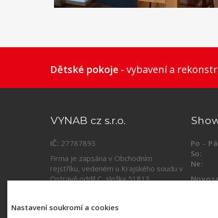
1
2
3
4
5
6
Dětské pokoje
- vybavení a rekonstr
VYNAB cz s.r.o.
Sho
IČ:
27787893
Po - Pá
So:
09
Firma je zapsána v Obchodním
Ne:
za
rejstříku, vedeném u Krajského soudu v
Ostravě oddíl C, složka
51813
.
Novosa
(vestib
Kontakty a mapa
Nastavení soukromí a cookies