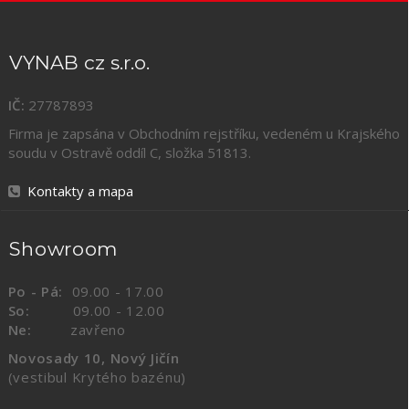
VYNAB cz s.r.o.
IČ:
27787893
Firma je zapsána v Obchodním rejstříku, vedeném u Krajského
soudu v Ostravě oddíl C, složka
51813
.
Kontakty a mapa
Showroom
Po - Pá:
09.00 - 17.00
So:
09.00 - 12.00
Ne:
zavřeno
Novosady 10, Nový Jičín
(vestibul Krytého bazénu)