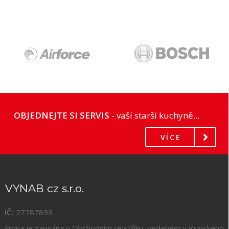
OBJEDNEJTE SI SERVIS
- vaší starší kuchyně...
VÍCE
VYNAB cz s.r.o.
IČ:
27787893
Firma je zapsána v Obchodním rejstříku, vedeném u Krajského