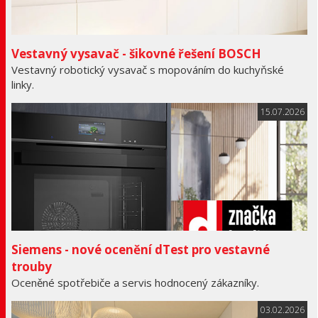
Vestavný vysavač - šikovné řešení BOSCH
Vestavný robotický vysavač s mopováním do kuchyňské
linky.
15.07.2026
Siemens - nové ocenění dTest pro vestavné
trouby
Oceněné spotřebiče a servis hodnocený zákazníky.
03.02.2026