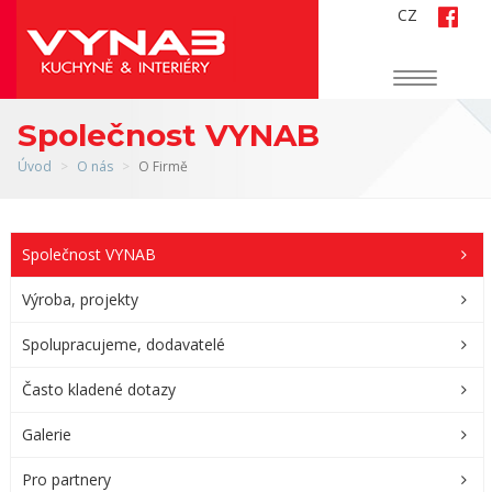
CZ
Navigace
Společnost VYNAB
Úvod
O nás
O Firmě
Společnost VYNAB
Výroba, projekty
Spolupracujeme, dodavatelé
Často kladené dotazy
Galerie
Pro partnery