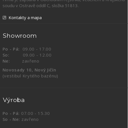
soudu v Ostravě oddíl C, složka
51813
.
Kontakty a mapa
Showroom
Po - Pá:
09.00 - 17.00
So:
09.00 - 12.00
Ne:
zavřeno
Novosady 10, Nový Jičín
(vestibul Krytého bazénu)
Výroba
Po - Pá:
07.00 - 15.30
So - Ne:
zavřeno