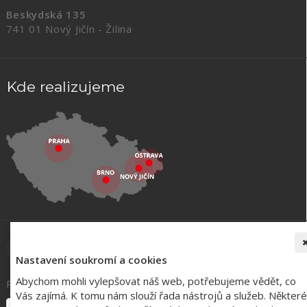
Beskydská 135
741 01 Nový Jičín - Žilina
Kde realizujeme
Nastavení soukromí a cookies
Abychom mohli vylepšovat náš web, potřebujeme vědět, co
Registrace k odběru novinek:
Vás zajímá. K tomu nám slouží řada nástrojů a služeb. Některé