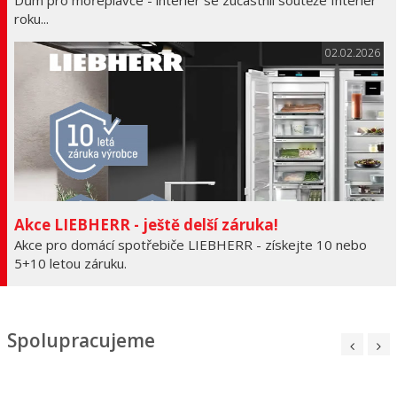
Dům pro mořeplavce - interiér se zúčastnil soutěže Interiér
roku...
02.02.2026
Akce LIEBHERR - ještě delší záruka!
Akce pro domácí spotřebiče LIEBHERR - získejte 10 nebo
5+10 letou záruku.
Spolupracujeme