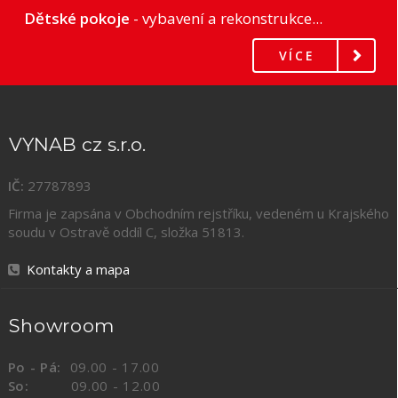
Dětské pokoje
- vybavení a rekonstrukce...
VÍCE
VYNAB cz s.r.o.
IČ:
27787893
Firma je zapsána v Obchodním rejstříku, vedeném u Krajského
soudu v Ostravě oddíl C, složka
51813
.
Kontakty a mapa
Showroom
Po - Pá:
09.00 - 17.00
So:
09.00 - 12.00