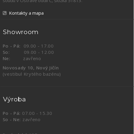
soudu v Ostravě oddíl C, složka
51813
.
Kontakty a mapa
Showroom
Po - Pá:
09.00 - 17.00
So:
09.00 - 12.00
Ne:
zavřeno
Novosady 10, Nový Jičín
(vestibul Krytého bazénu)
Výroba
Po - Pá:
07.00 - 15.30
So - Ne:
zavřeno