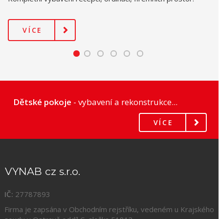
VÍCE
Dětské pokoje
- vybavení a rekonstrukce...
VÍCE
VYNAB cz s.r.o.
IČ:
27787893
Firma je zapsána v Obchodním rejstříku, vedeném u Krajského