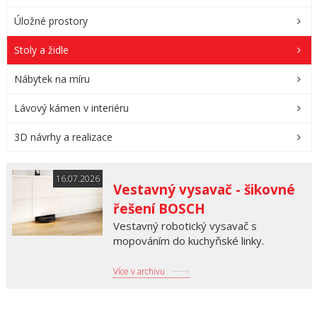
Úložné prostory
Stoly a židle
Nábytek na míru
Lávový kámen v interiéru
3D návrhy a realizace
16.07.2026
Vestavný vysavač - šikovné
řešení BOSCH
Vestavný robotický vysavač s
mopováním do kuchyňské linky.
Více v archivu