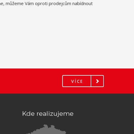
Plynulá práce a pohodlí v kuchyni, dostatek úložného prostoru 
pohybu.
VÍCE
VÍCE
Kde realizujeme