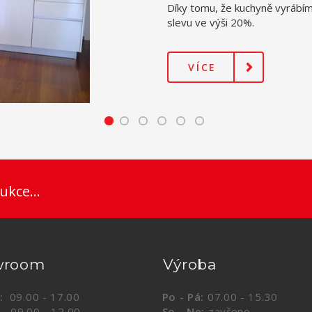
ukce...
wroom
Výroba
:
09.00 - 17.00
Po - Pá:
07.00 - 15.30
.00 - 12.00
So - Ne:
zavřeno