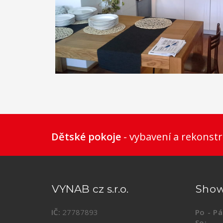
, můžeme Vám oproti prodejcům nabídnout
1
2
3
4
5
6
Dětské pokoje
- vybavení a rekonstr
VYNAB cz s.r.o.
Sho
IČ:
27787893
Po - Pá
So:
09