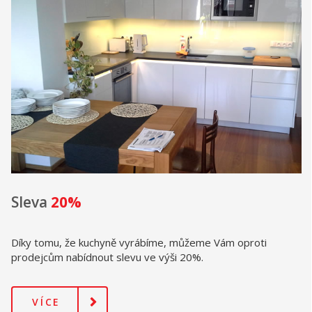
Nejen pěkn
 kuchyně vyrábíme, můžeme Vám oproti
Plynulá práce a p
ídnout slevu ve výši 20%.
prostoru a vysok
VÍCE