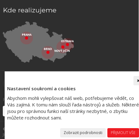
Kde realizujeme
Nastavení soukromí a cookies
Abychom mohli vylepšovat náš web, potřebujeme vědět, co
Registrace k odběru novinek:
Vás zajímá. K tomu nám slouží řada nástrojů a služeb. Některé
jsou pro správnou funkci naší stránky nezbytné, o zbytku
můžete rozhodnout sami.
©
VYNAB - Kuchyně a Interiéry -
realizace
Praha, Brno, Ostrava, Nový
Zobrazit podrobnosti
PŘIJMOUT VŠE
Jičín a okolí |
Nastavení soukromí
| WebDesign Amenit