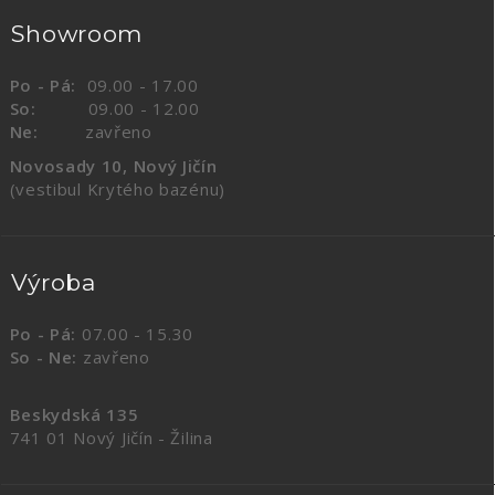
Showroom
Po - Pá:
09.00 - 17.00
So:
09.00 - 12.00
Ne:
zavřeno
Novosady 10, Nový Jičín
(vestibul Krytého bazénu)
Výroba
Po - Pá:
07.00 - 15.30
So - Ne:
zavřeno
Beskydská 135
741 01 Nový Jičín - Žilina