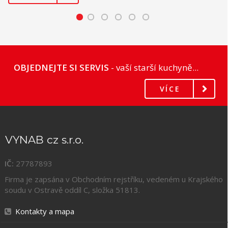
OBJEDNEJTE SI SERVIS
- vaší starší kuchyně...
VÍCE
VYNAB cz s.r.o.
IČ:
27787893
Firma je zapsána v Obchodním rejstříku, vedeném u Krajského
soudu v Ostravě oddíl C, složka
51813
.
Kontakty a mapa