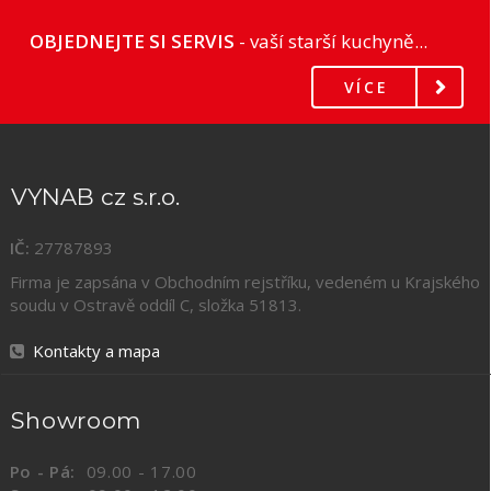
OBJEDNEJTE SI SERVIS
- vaší starší kuchyně...
VÍCE
VYNAB cz s.r.o.
IČ:
27787893
Firma je zapsána v Obchodním rejstříku, vedeném u Krajského
soudu v Ostravě oddíl C, složka
51813
.
Kontakty a mapa
Showroom
Po - Pá:
09.00 - 17.00