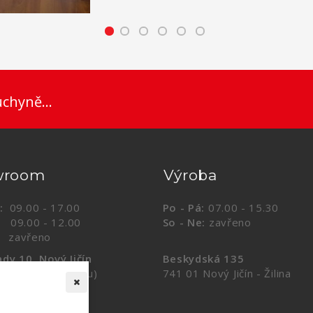
uchyně...
wroom
Výroba
:
09.00 - 17.00
Po - Pá:
07.00 - 15.30
.00 - 12.00
So - Ne:
zavřeno
vřeno
dy 10, Nový Jičín
Beskydská 135
ul Krytého bazénu)
741 01 Nový Jičín - Žilina