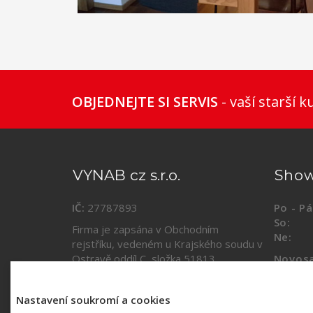
1
2
3
4
5
6
OBJEDNEJTE SI SERVIS
- vaší starší k
VYNAB cz s.r.o.
Sho
IČ:
27787893
Po - Pá
So:
09
Firma je zapsána v Obchodním
Ne:
za
rejstříku, vedeném u Krajského soudu v
Ostravě oddíl C, složka
51813
.
Novosa
(vestib
Kontakty a mapa
Nastavení soukromí a cookies