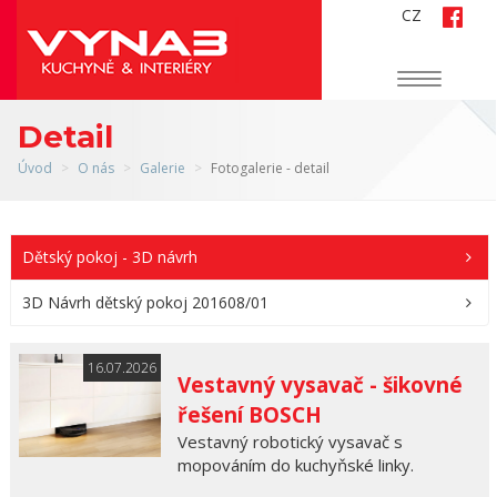
CZ
Navigace
Detail
Úvod
O nás
Galerie
Fotogalerie - detail
Dětský pokoj - 3D návrh
3D Návrh dětský pokoj 201608/01
16.07.2026
Vestavný vysavač - šikovné
řešení BOSCH
Vestavný robotický vysavač s
mopováním do kuchyňské linky.