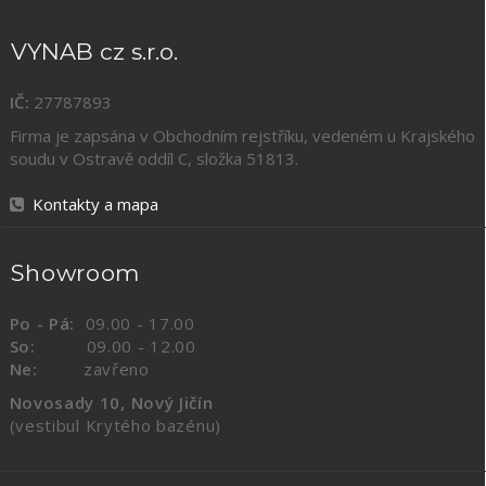
VYNAB cz s.r.o.
IČ:
27787893
Firma je zapsána v Obchodním rejstříku, vedeném u Krajského
soudu v Ostravě oddíl C, složka
51813
.
Kontakty a mapa
Showroom
Po - Pá:
09.00 - 17.00
So:
09.00 - 12.00
Ne:
zavřeno
Novosady 10, Nový Jičín
(vestibul Krytého bazénu)