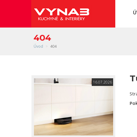
404
Úvod
404
T
16.07.2026
Str
Pok