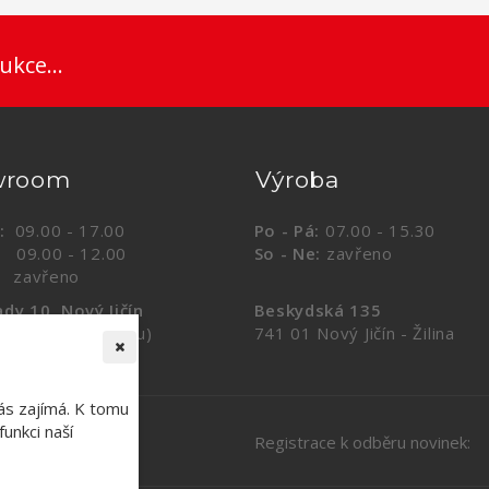
ukce...
wroom
Výroba
:
09.00 - 17.00
Po - Pá:
07.00 - 15.30
.00 - 12.00
So - Ne:
zavřeno
vřeno
dy 10, Nový Jičín
Beskydská 135
ul Krytého bazénu)
741 01 Nový Jičín - Žilina
ás zajímá. K tomu
unkci naší
Registrace k odběru novinek: