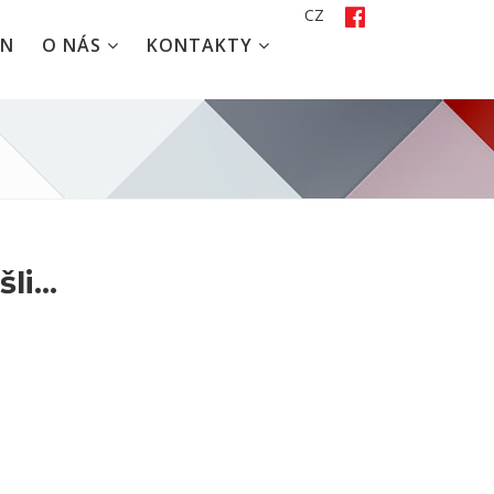
CZ
EN
O NÁS
KONTAKTY
i...
.