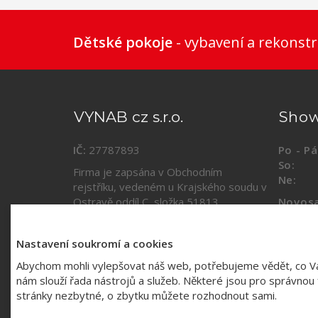
Dětské pokoje
- vybavení a rekonstr
VYNAB cz s.r.o.
Sho
IČ:
27787893
Po - Pá
So:
09
Firma je zapsána v Obchodním
Ne:
za
rejstříku, vedeném u Krajského soudu v
Ostravě oddíl C, složka
51813
.
Novosa
(vestib
Kontakty a mapa
Nastavení soukromí a cookies
Abychom mohli vylepšovat náš web, potřebujeme vědět, co V
nám slouží řada nástrojů a služeb. Některé jsou pro správnou f
stránky nezbytné, o zbytku můžete rozhodnout sami.